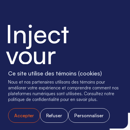
Inject
your
success
Ce site utilise des témoins (cookies)
Nous et nos partenaires utilisons des témoins pour
améliorer votre expérience et comprendre comment nos
plateformes numériques sont utilisées. Consultez notre
© 2023 - SGH Medical Pharma
politique de confidentialité pour en savoir plus.
Mentions légales
Gestion des cookies
Accepter
Refuser
Personnaliser
CGV
CGA